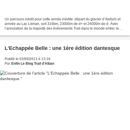
Un parcours inédit pour cette année inédite: départ du glacier d’Aletsch et
arrivée au Lac Léman, soit 315km, 23000m de d+ et 24000m de d- Avec
l’annulation de la majorité des événements Trail dans le monde entier, le
SwissPeaks Trail est l’un des trails...
L'Echappée Belle : une 1ère édition dantesque
Publié le 03/09/2013 à 13:16
Par
Enfin Le Blog Trail d'Alban