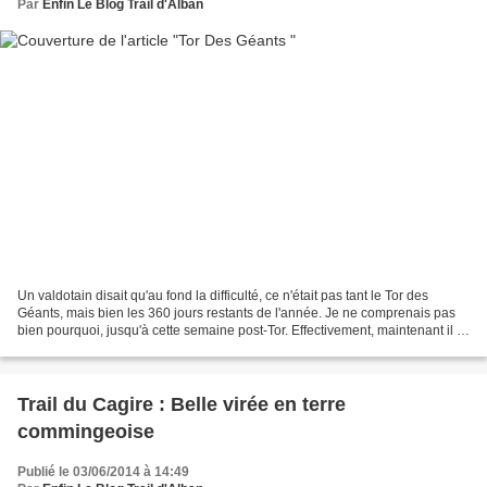
Par
Enfin Le Blog Trail d'Alban
Un valdotain disait qu'au fond la difficulté, ce n'était pas tant le Tor des
Géants, mais bien les 360 jours restants de l'année. Je ne comprenais pas
bien pourquoi, jusqu'à cette semaine post-Tor. Effectivement, maintenant il y
a comme un vide, et c'est...
Trail du Cagire : Belle virée en terre
commingeoise
Publié le 03/06/2014 à 14:49