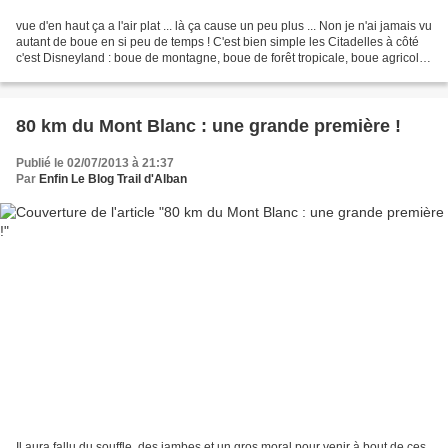
vue d'en haut ça a l'air plat ... là ça cause un peu plus ... Non je n'ai jamais vu
autant de boue en si peu de temps ! C'est bien simple les Citadelles à côté
c'est Disneyland : boue de montagne, boue de forêt tropicale, boue agricole,
boue de mangrove…....
80 km du Mont Blanc : une grande première !
Publié le 02/07/2013 à 21:37
Par
Enfin Le Blog Trail d'Alban
Il aura fallu du souffle, des jambes et un gros moral pour venir à bout de ces