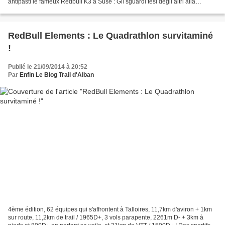
antipasti le fameux Redbull K3 à Suse : Gli sguardi tesi degli altri alla
partenza. Qualcuno si riscalda,...
RedBull Elements : Le Quadrathlon survitaminé
!
Publié le 21/09/2014 à 20:52
Par
Enfin Le Blog Trail d'Alban
4ème édition, 62 équipes qui s'affrontent à Talloires, 11,7km d'aviron + 1km
sur route, 11,2km de trail / 1965D+, 3 vols parapente, 2261m D- + 3km à