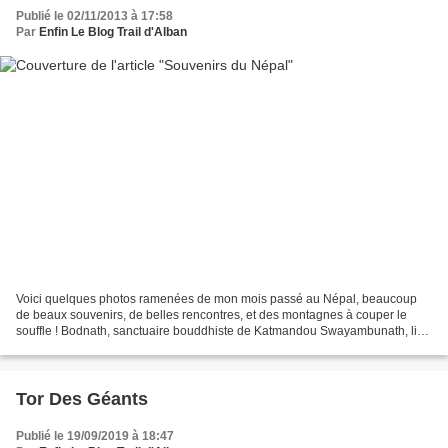
Publié le 02/11/2013 à 17:58
Par
Enfin Le Blog Trail d'Alban
Voici quelques photos ramenées de mon mois passé au Népal, beaucoup
de beaux souvenirs, de belles rencontres, et des montagnes à couper le
souffle ! Bodnath, sanctuaire bouddhiste de Katmandou Swayambunath, lieu
révéré par les bouddhistes et les hindous,...
Tor Des Géants
Publié le 19/09/2019 à 18:47