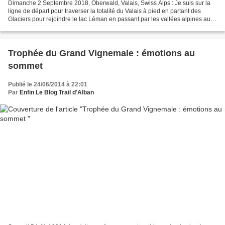
Dimanche 2 Septembre 2018, Oberwald, Valais, Swiss Alps : Je suis sur la
ligne de départ pour traverser la totalité du Valais à pied en partant des
Glaciers pour rejoindre le lac Léman en passant par les vallées alpines aux
pieds des 4000, soit 360km...
Trophée du Grand Vignemale : émotions au
sommet
Publié le 24/06/2014 à 22:01
Par
Enfin Le Blog Trail d'Alban