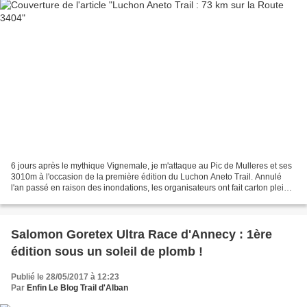
6 jours après le mythique Vignemale, je m'attaque au Pic de Mulleres et ses
3010m à l'occasion de la première édition du Luchon Aneto Trail. Annulé
l'an passé en raison des inondations, les organisateurs ont fait carton plein
cette année, avec 302 partants...
Salomon Goretex Ultra Race d'Annecy : 1ère
édition sous un soleil de plomb !
Publié le 28/05/2017 à 12:23
Par
Enfin Le Blog Trail d'Alban