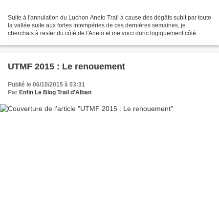
Suite à l'annulation du Luchon Aneto Trail à cause des dégâts subit par toute
la vallée suite aux fortes intempéries de ces dernières semaines, je
cherchais à rester du côté de l'Aneto et me voici donc logiquement côté
espagnol, à Benasque (Huesca), la...
UTMF 2015 : Le renouement
Publié le 06/10/2015 à 03:31
Par
Enfin Le Blog Trail d'Alban