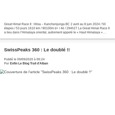
Great Himal Race II : Hilsa – Kanchenjunga BC 2 avril au 8 juin 2024 / 50
étapes / 53 jours 1610 km / 90100m d+ / 4è / 294h27 La Great Himal Race II
a lieu dans l’Himalaya oriental, autrement appelé le « Haut Himalaya ».
Cette seconde édition a lieu entre...
SwissPeaks 360 : Le doublé !!
Publié le 09/09/2020 à 08:24
Par
Enfin Le Blog Trail d'Alban