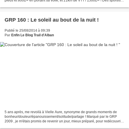
pieds et 800D+ en portant sa voile, et 21km de VTT / 1500D+ ! Des sportifs
de haut niveau: Simon Niepmann,...
GRP 160 : Le soleil au bout de la nuit !
Publié le 25/08/2014 à 09:39
Par
Enfin Le Blog Trail d'Alban
5 ans après, me revoilà à Vielle Aure, synonyme de grands moments de
bonheur/douleur/épanouissement/solitude/partage ! Marqué par le GRP
2009 , je m'étais promis de revenir un jour, mieux préparé, pour redécouvrir
le bonheur d'arpenter ces magnifiques...