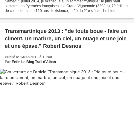
Samedi 5 juillet 2014, je m'attaque à un sommet mythique : le plus haut
sommet des Pyrénées françaises : Le Grand Vignemale (3298m), 7è édition
de cette course en 110 ans d'existence, la 2è du 21è siècle ! Le Lieu:
Cauterets, station thermale des Hautes-Pyrénées,...
Transmartinique 2013 : "de toute boue - faire un
ciment, un marbre, un ciel, un nuage et une joie
et une épave." Robert Desnos
Publié le 14/12/2013 à 13:40
Par
Enfin Le Blog Trail d'Alban