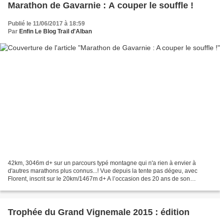
Marathon de Gavarnie : A couper le souffle !
Publié le 11/06/2017 à 18:59
Par
Enfin Le Blog Trail d'Alban
42km, 3046m d+ sur un parcours typé montagne qui n'a rien à envier à
d'autres marathons plus connus...! Vue depuis la tente pas dégeu, avec
Florent, inscrit sur le 20km/1467m d+ A l’occasion des 20 ans de son
classement au Patrimoine mondial de l’UNESCO,...
Trophée du Grand Vignemale 2015 : édition