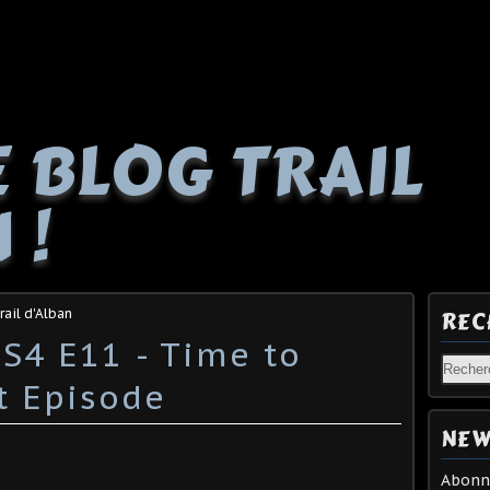
E BLOG TRAIL
 !
rail d'Alban
REC
 S4 E11 - Time to
t Episode
NEW
Abonne