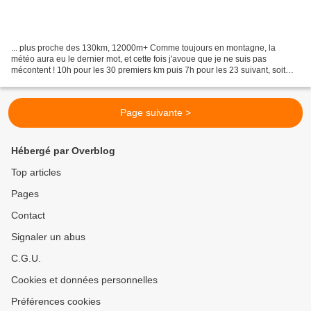
... plus proche des 130km, 12000m+ Comme toujours en montagne, la
météo aura eu le dernier mot, et cette fois j'avoue que je ne suis pas
mécontent ! 10h pour les 30 premiers km puis 7h pour les 23 suivant, soit
3km/h de moyenne... ! C'est donc au km53,...
Page suivante >
Hébergé par Overblog
Top articles
Pages
Contact
Signaler un abus
C.G.U.
Cookies et données personnelles
Préférences cookies