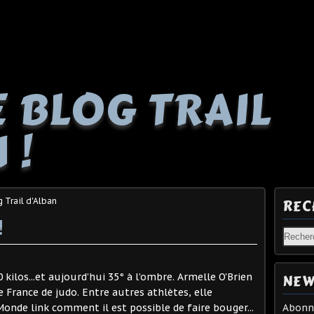
E BLOG TRAIL
 !
g Trail d'Alban
REC
!
ilos...et aujourd’hui 35° à l’ombre. Armelle O'Brien
NEW
e France de judo. Entre autres athlètes, elle
Monde link comment il est possible de faire bouger...
Abonne