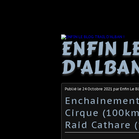
ENFIN L
D'ALBAN
Publié le
24 Octobre 2021
par Enfin Le B
Enchainement
Cirque (100km
Raid Cathare 