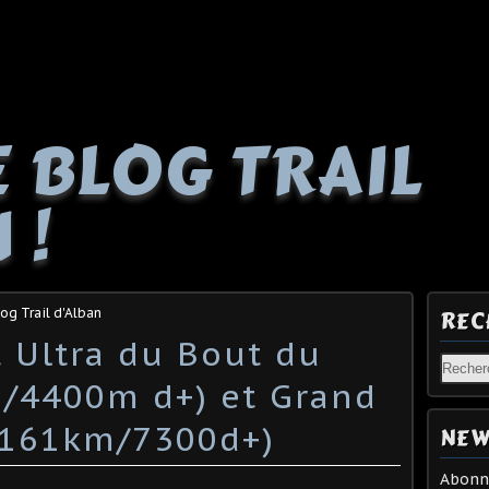
E BLOG TRAIL
 !
log Trail d'Alban
REC
 Ultra du Bout du
/4400m d+) et Grand
(161km/7300d+)
NEW
Abonne