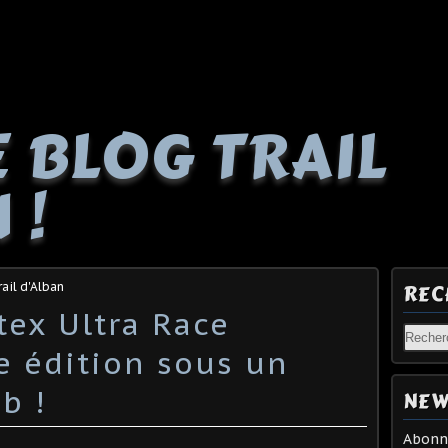
E BLOG TRAIL
 !
rail d'Alban
REC
ex Ultra Race
e édition sous un
b !
NEW
Abonne