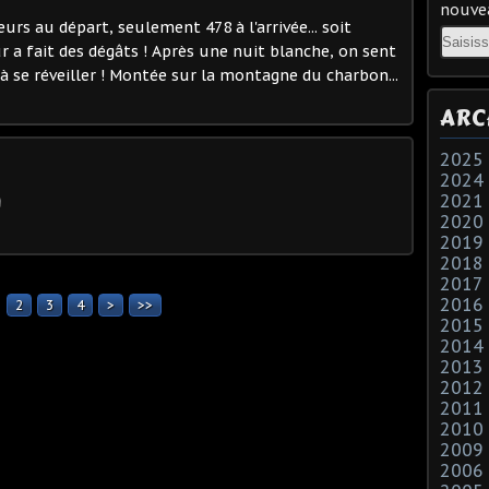
nouvea
urs au départ, seulement 478 à l'arrivée... soit
Email
 a fait des dégâts ! Après une nuit blanche, on sent
se réveiller ! Montée sur la montagne du charbon...
ARC
2025
2024
2021
2020
2019
2018
2017
2016
2
3
4
>
>>
2015
2014
2013
2012
2011
2010
2009
2006