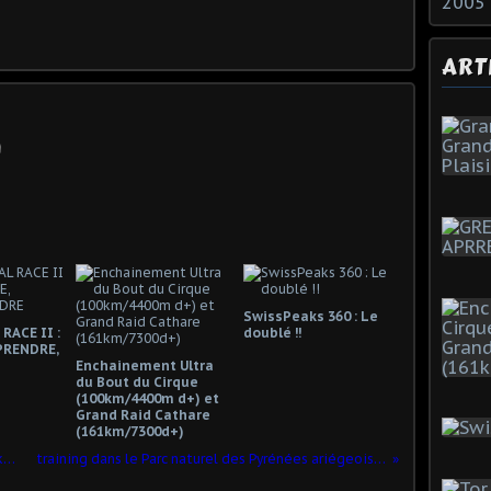
2005
ART
SwissPeaks 360 : Le
RACE II :
doublé !!
PRENDRE,
Enchainement Ultra
du Bout du Cirque
(100km/4400m d+) et
Grand Raid Cathare
(161km/7300d+)
Emmona Ultra Trail : court-jus au 68è km...
training dans le Parc naturel des Pyrénées ariégeoises