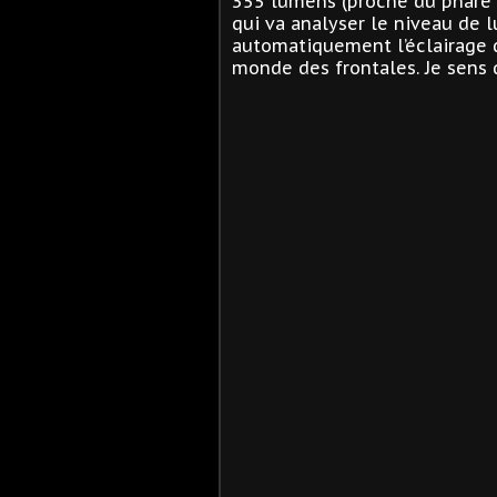
355 lumens (proche du phare à
qui va analyser le niveau de 
automatiquement l’éclairage d
monde des frontales. Je sens q