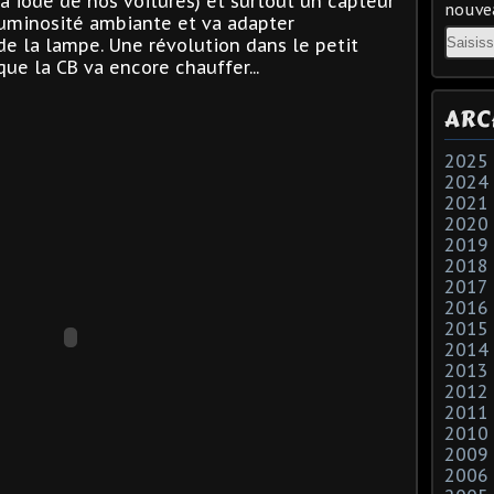
 iode de nos voitures) et surtout un capteur
nouvea
luminosité ambiante et va adapter
Email
e la lampe. Une révolution dans le petit
ue la CB va encore chauffer...
ARC
2025
2024
2021
2020
2019
2018
2017
2016
2015
2014
2013
2012
2011
2010
2009
2006