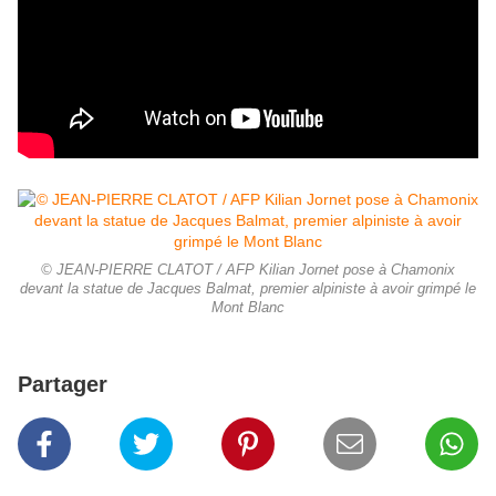
© JEAN-PIERRE CLATOT / AFP Kilian Jornet pose à Chamonix
devant la statue de Jacques Balmat, premier alpiniste à avoir grimpé le
Mont Blanc
Partager