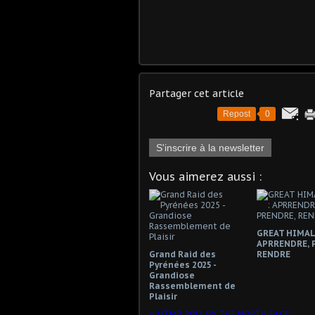
Partager cet article
Repost
0
S'inscrire à la newsletter
Vous aimerez aussi :
GREAT HIMAL 
APRRENDRE, 
Grand Raid des
RENDRE
Pyrénées 2025 -
Grandiose
Rassemblement de
Plaisir
UTMB 2011 BY THE NORTH FACE