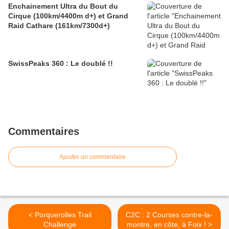
Enchainement Ultra du Bout du
Cirque (100km/4400m d+) et Grand
Raid Cathare (161km/7300d+)
SwissPeaks 360 : Le doublé !!
Commentaires
Ajouter un commentaire
< Porquerolles Trail
C2C : 2 Courses contre-la-
Challenge
montre, en côte, à Foix ! >