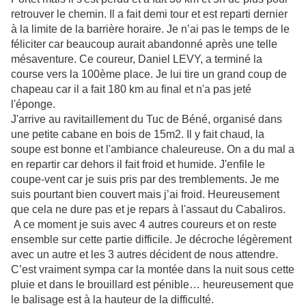
retrouver le chemin. Il a fait demi tour et est reparti dernier
à la limite de la barrière horaire. Je n’ai pas le temps de le
féliciter car beaucoup aurait abandonné après une telle
mésaventure. Ce coureur, Daniel LEVY, a terminé la
course vers la 100ème place. Je lui tire un grand coup de
chapeau car il a fait 180 km au final et n'a pas jeté
l'éponge.
J'arrive au
ravitaillement du Tuc de Béné,
organisé dans
une petite cabane en bois de 15m2. Il y fait chaud, la
soupe est bonne et l'ambiance chaleureuse. On a du mal a
en repartir car dehors il fait froid et humide. J'enfile le
coupe-vent car je suis pris par des tremblements. Je me
suis pourtant bien couvert mais j’ai froid. Heureusement
que cela ne dure pas
et je repars à l'assaut du Cabaliros.
A ce moment je suis avec 4 autres coureurs et on reste
ensemble sur cette partie difficile. Je décroche légèrement
avec un autre et les 3 autres décident de nous attendre.
C’est vraiment sympa car la montée dans la nuit sous cette
pluie et dans le brouillard est pénible… heureusement que
le balisage est à la hauteur de la difficulté.