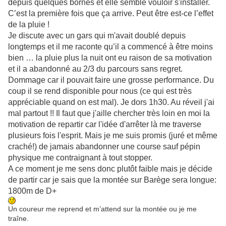
depuis quelques bornes et elle semble vouloir s'installer.
C’est la première fois que ça arrive. Peut être est-ce l’effet
de la pluie !
Je discute avec un gars qui m'avait doublé depuis
longtemps et il me raconte qu’il a commencé à être moins
bien … la pluie plus la nuit ont eu raison de sa motivation
et il a abandonné au 2/3 du parcours sans regret.
Dommage car il pouvait faire une grosse performance. Du
coup il se rend disponible pour nous (ce qui est très
appréciable quand on est mal). Je dors 1h30. Au réveil j'ai
mal partout !! Il faut que j'aille chercher très loin en moi la
motivation de repartir car l'idée d'arrêter là me traverse
plusieurs fois l'esprit. Mais je me suis promis (juré et même
craché!) de jamais abandonner une course sauf pépin
physique me contraignant à tout stopper.
A ce moment je me sens donc plutôt faible mais je décide
de partir car je sais que la montée sur Barège sera longue:
1800m de D+
Un coureur me reprend et m’attend sur la montée ou je me
traîne.