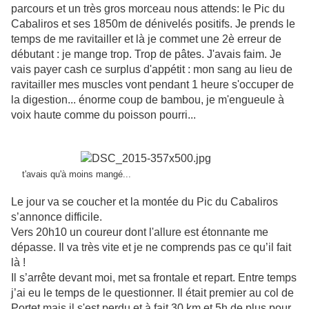
parcours et un très gros morceau nous attends: le Pic du
Cabaliros et ses 1850m de dénivelés positifs. Je prends le
temps de me ravitailler et là je commet une 2è erreur de
débutant : je mange trop. Trop de pâtes. J'avais faim. Je
vais payer cash ce surplus d'appétit : mon sang au lieu de
ravitailler mes muscles vont pendant 1 heure s'occuper de
la digestion... énorme coup de bambou, je m'engueule à
voix haute comme du poisson pourri...
t'avais qu'à moins mangé...
Le jour va se coucher et la montée du Pic du Cabaliros
s’annonce difficile.
Vers 20h10 un coureur dont l'allure est étonnante me
dépasse. Il va très vite et je ne comprends pas ce qu’il fait
là !
Il s’arrête devant moi, met sa frontale et repart. Entre temps
j’ai eu le temps de le questionner. Il était premier au col de
Portet mais il s'est perdu et à fait 30 km et 5h de plus pour