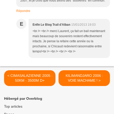
2007, et je crois que nous avons des "souvenirs" en commun.
Répondre
E
Enfin Le Blog Trail d'Alban
15/01/2013 19:03
<br /> <br /> merci Laurent, ça fait un bail maintenant
mais beaucoup de souvenirs restent effectivement
intacts. Je pense la refaire cette année ou la
prochaine, si Chicaud redevient raisonnable entre
temps!<br /> <br /> <br /> <br />
< CIMASALAZIENNE 2005 :
KILIMANDJARO 2006 :
50KM - 3500M D+
VOIE MACHAME ! >
Hébergé par Overblog
Top articles