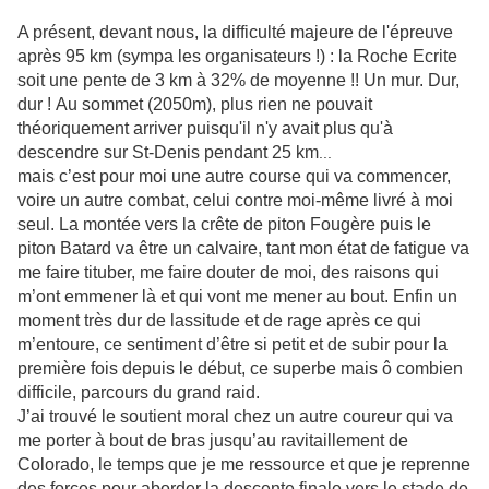
A présent, devant nous, la difficulté majeure de l'épreuve
après 95 km (sympa les organisateurs !) : la Roche Ecrite
soit une pente de 3 km à 32% de moyenne !! Un mur. Dur,
dur ! Au sommet (2050m), plus rien ne pouvait
théoriquement arriver puisqu'il n'y
avait plus qu'à
descendre sur St-Denis pendant 25 km
...
mais c’est pour moi une autre course qui va commencer,
voire un autre combat, celui contre moi-même livré à moi
seul. La montée vers la crête de piton Fougère puis le
piton Batard va être un calvaire, tant mon état de fatigue va
me faire tituber, me faire douter de moi, des raisons qui
m’ont emmener là et qui vont me mener au bout. Enfin un
moment très dur de lassitude et de rage après ce qui
m’entoure, ce sentiment d’être si petit et de subir pour la
première fois depuis le début, ce superbe mais ô combien
difficile, parcours du grand raid.
J’ai trouvé le soutient moral chez un autre coureur qui va
me porter à bout de bras jusqu’au ravitaillement de
Colorado, le temps que je me ressource et que je reprenne
des forces pour aborder la descente finale vers le stade de