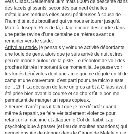
vers Cilaos. Seulement 3km mais 800m de descente dans
des lacets glissants, secondés par neuf échelles
métalliques rendues elles aussi périlleuses à cause de
l’humidité et du brouillard qui va nous entourer jusqu’à
Mare à Joseph. Puis de là, il faut encore descendre dans
une petite ravine d’une centaine de mètres avant de
remonter vers le stade.
Arrivé au stade
, je pensais y voir une activité débordante,
une foule de gens, alors que je suis arrivé de nuit et très
peu de monde autour de la piste. Le réconfort de voir des
proches fût très important à ce moment là. Je passe voir
les kinés bénévoles dont une amie qui me dégote un lit de
camp et une couverture: c'est parti pour une micro sieste
de ... 2h ! La décision de faire un gros arrêt à Cilaos avait
été prise bien avant la course et ce choix fût le bon me
permettant de manger un repas copieux.
3 heures d'arrêt puis i
l fallut que je me décidât quand
même à repartir, se faire véritablement violence pour
relancer
la machine et attaquer le Col du Taïbit, cap
psychologique à passer (et lieu
de moultes abandons) qui
permet ensuite de plonger dans le Cirque de Mafate
où le