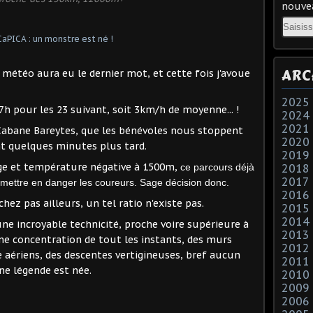
nouvea
Email
ARC
étéo aura eu le dernier mot, et cette fois j'avoue
2025
h pour les 23 suivant, soit 3km/h de moyenne... !
2024
2021
 Cabane Bareytes, que les bénévoles nous stoppent
2020
t quelques minutes plus tard.
2019
rage et température négative à 1500m,
ce parcours déjà
2018
2017
 mettre en danger les coureurs. Sage décision donc.
2016
ez pas ailleurs, un tel ratio n'existe pas.
2015
2014
ne incroyable technicité, proche voire supérieure à
2013
e concentration de tout les instants, des murs
2012
 aériens, des descentes vertigineuses, bref aucun
2011
ne légende est née.
2010
2009
2006