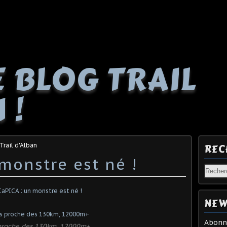
E BLOG TRAIL
 !
Trail d'Alban
REC
monstre est né !
NEW
Abonne
s proche des 130km, 12000m+