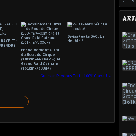
2005
ART
SwissPeaks 360 : Le
RACE II :
doublé !!
PRENDRE,
Enchainement Ultra
du Bout du Cirque
(100km/4400m d+) et
Grand Raid Cathare
(161km/7300d+)
Gruissan Phoebus Trail : 100% Clape !