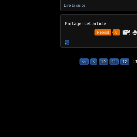
Lire la suite
Partager cet article
Repost
0
…
<<
<
10
11
12
1