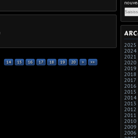
nouvea
Email
ARC
2025
2024
2021
2020
3
14
15
16
17
18
19
20
30
40
50
60
70
80
90
100
200
>
>>
2019
2018
2017
2016
2015
2014
2013
2012
2011
2010
2009
2006