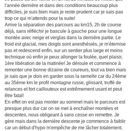
l'année dernière et dans des conditions beaucoup plus
difficiles, je suis bien mais je reste prudent car je sais pas
trop ce qui m'attends pour la suite!
Arrive la séparation des parcours au km15, 2h de course
déjà, sans réfléchir je bascule à gauche pour une longue
montée avec neige et verglas dans la dernière partie. Le
froid est glacial, mes doigts sont anesthésiés, je m'éternise
pas et redescend enfin, sur un sentier plus large et moins
technique où enfin je peux allonger la foulée, quel plaisir,
1ère libération de la matinée! Je déroule et commence à
remonter une bonne dizaine de coureurs, tout va bien mais
je sais que je dois en garder sous la semelle car
du 24ème
au 35ème km le profil montagne russe, glissant, truffé de
relances et fort caillouteux est extrêmement usant et peut
être fatal!
En effet on est pas monter au sommet mais le parcours est
presque plus dur car on se met à enchaîner montées et
descentes, nous obligeant à sans cesse en remettre. Je
gère mais dans la dernière descente je commence à faiblir
car un début d'hypo m'empêche de me lâcher totalement.