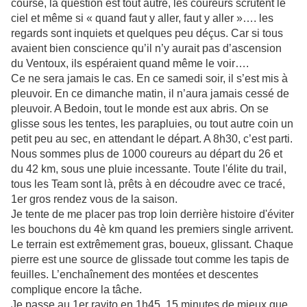
course, la question est tout autre, les coureurs scrutent le
ciel et même si « quand faut y aller, faut y aller »…. les
regards sont inquiets et quelques peu déçus. Car si tous
avaient bien conscience qu’il n’y aurait pas d’ascension
du Ventoux, ils espéraient quand même le voir….
Ce ne sera jamais le cas. En ce samedi soir, il s’est mis à
pleuvoir. En ce dimanche matin, il n’aura jamais cessé de
pleuvoir. A Bedoin, tout le monde est aux abris. On se
glisse sous les tentes, les parapluies, ou tout autre coin un
petit peu au sec, en attendant le départ. A 8h30, c’est parti.
Nous sommes plus de 1000 coureurs au départ du 26 et
du 42 km, sous une pluie incessante. Toute l'élite du trail,
tous les Team sont là, prêts à en découdre avec ce tracé,
1er gros rendez vous de la saison.
Je tente de me placer pas trop loin derrière histoire d'éviter
les bouchons du 4è km quand les premiers single arrivent.
Le terrain est extrêmement gras, boueux, glissant. Chaque
pierre est une source de glissade tout comme les tapis de
feuilles. L’enchaînement des montées et descentes
complique encore la tâche.
Je passe au 1er ravito en 1h45, 15 minutes de mieux que