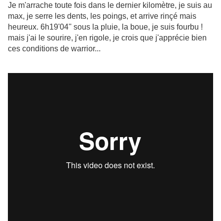
Je m'arrache toute fois dans le dernier kilomètre, je suis au
max, je serre les dents, les poings, et arrive rinçé mais
heureux. 6h19'04'' sous la pluie, la boue, je suis fourbu !
mais j'ai le sourire, j'en rigole, je crois que j'apprécie bien
ces conditions de warrior...